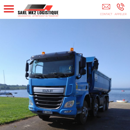
Transporteur Transport Location Transport ADR
Pontenx-Les-Forges Mimizan Parentis-En-Born
Biscarosse